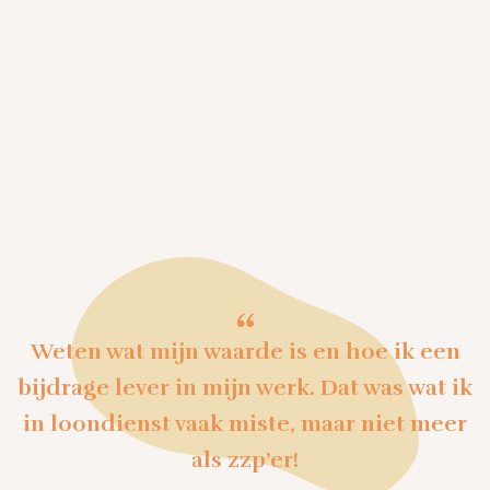
“
Weten wat mijn waarde is en hoe ik een
bijdrage lever in mijn werk. Dat was wat ik
in loondienst vaak miste, maar niet meer
als zzp’er!