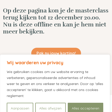
Op deze pagina kon je de masterclass
terug kijken tot 12 december 20.00.
Nu is deze offline en kan je hem niet
meer bekijken.
Pak nu jouw korting!
Wij waarderen uw privacy
We gebruiken cookies om uw website ervaring te
verbeteren, gepersonaliseerde advertenties of inhoud
weer te geven en ons verkeer te analyseren. Door op ‘alles
accepteren’ te klikken, gaat u akkoord met ons cookies
reglement.
© Copyright 2026 Ondernemer in de zorg •
Algemene voorwaarden
•
Privacy
Aanpassen
Alles afwijzen
Alles accepteren
Statement