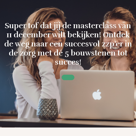
Super tof dat jij de masterclass van
11 december wilt bekijken! Ontdek
de weg naar een succesvol zzp’er in
de zorg met dé 5 bouwstenen tot
succes!