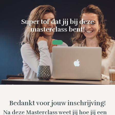
Super tof dat jij bij deze
masterclass bent!
Bedankt voor jouw inschrijving!
Na deze Masterclass weet jij hoe jij
een