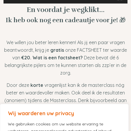
En voordat je wegklikt…
Ik heb ook nog een cadeautje voor je! 🎁
We willen jou beter leren kennen! Als jij een paar vragen
beantwoordt, krijg je
gratis
onze FACTSHEET ter waarde
van
€20. Wat is een factsheet?
Deze bevat dé 6
belangrijkste pijlers om te kunnen starten als zzp’er in de
zorg.
Door deze
korte
vragenlijst kan ik de masterclass nóg
beter en waardevoller maken. Ook deel ik de resultaten
(anoniem) tijdens de Masterclass. Denk bijvoorbeeld aan
‘40% van de zorgverleners vindt de werkdruk te hoog’.
Wij waarderen uw privacy
Vul in en krijg gratis onze FACTSHEET
We gebruiken cookies om uw website ervaring te