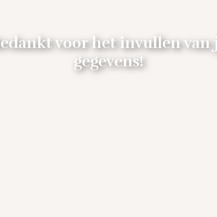
edankt voor het invullen van 
gegevens!