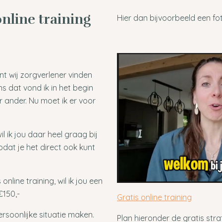
nline training
Hier dan bijvoorbeeld een fot
ant wij zorgverlener vinden
s dat vond ik in het begin
r ander. Nu moet ik er voor
il ik jou daar heel graag bij
zodat je het direct ook kunt
line training, wil ik jou een
€150,-
Gratis online training
rsoonlijke situatie maken.
Plan hieronder de gratis str