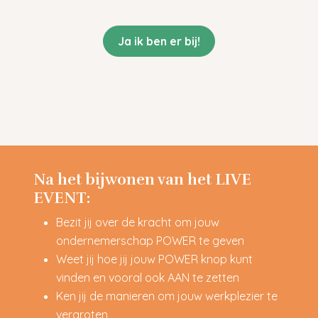
Ja ik ben er bij!
Na het bijwonen van het LIVE
EVENT:
Bezit jij over de kracht om jouw
ondernemerschap POWER te geven
Weet jij hoe jij jouw POWER knop kunt
vinden en vooral ook AAN te zetten
Ken jij de manieren om jouw werkplezier te
vergroten