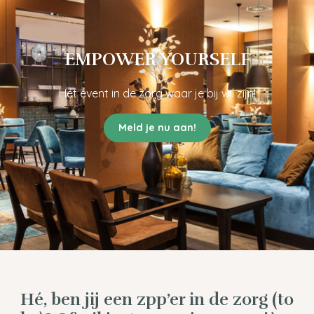
EMPOWER YOURSELF
Hét event in de zorg waar je bij wil zijn!
Meld je nu aan!
Hé, ben jij een zpp’er in de zorg (to