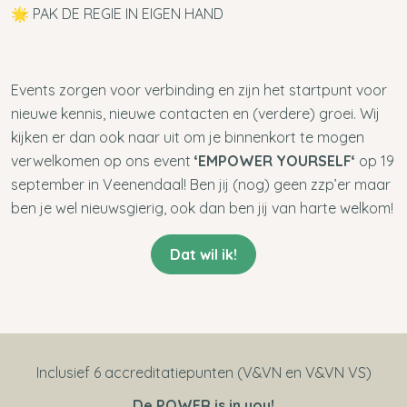
🌟 PAK DE REGIE IN EIGEN HAND
Events zorgen voor verbinding en zijn het startpunt voor
nieuwe kennis, nieuwe contacten en (verdere) groei. Wij
kijken er dan ook naar uit om je binnenkort te mogen
verwelkomen op ons event
‘EMPOWER YOURSELF‘
op 19
september in Veenendaal! Ben jij (nog) geen zzp’er maar
ben je wel nieuwsgierig, ook dan ben jij van harte welkom!
Dat wil ik!
Inclusief 6 accreditatiepunten (V&VN en V&VN VS)
De POWER is in you!