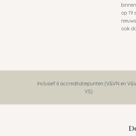
binne
op 19 
nieuws
ook da
Inclusief 6 accreditatiepunten (V&VN en V&
VS)
De