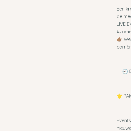
Een kr
de med
LIVE E
#zomer
👉🏽 W
carrièr
🕘
🌟 PAK
Events
nieuwe