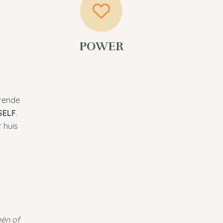
POWER
erende
SELF
.
 huis
eën of