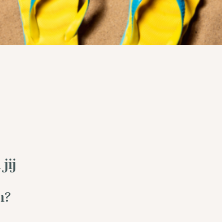
jij
n?