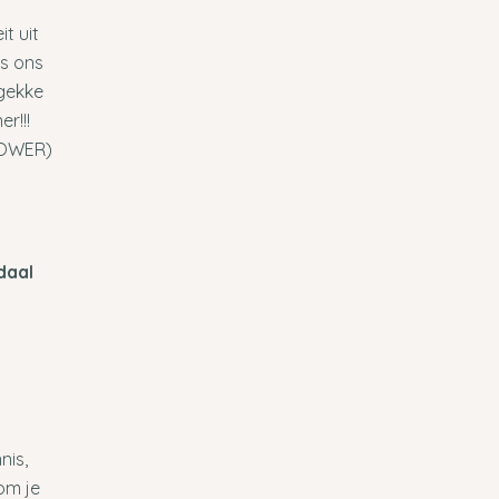
t uit
ns ons
 gekke
r!!!
(POWER)
daal
nis,
om je