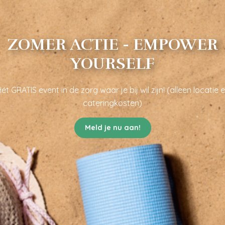
ZOMER ACTIE - EMPOWER
YOURSELF
ét GRATIS event in de zorg waar je bij wil zijn! (alleen locatie 
cateringkosten)
Meld je nu aan!