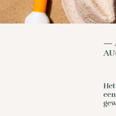
— 
AU
Het
een
gew