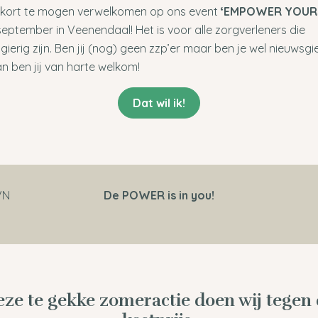
nkort te mogen verwelkomen op ons event
‘EMPOWER YOUR
september in Veenendaal! Het is voor alle zorgverleners die
gierig zijn. Ben jij (nog) geen zzp’er maar ben je wel nieuwsgie
n ben jij van harte welkom!
Dat wil ik!
VN
De POWER is in you!
ze te gekke zomeractie doen wij tegen