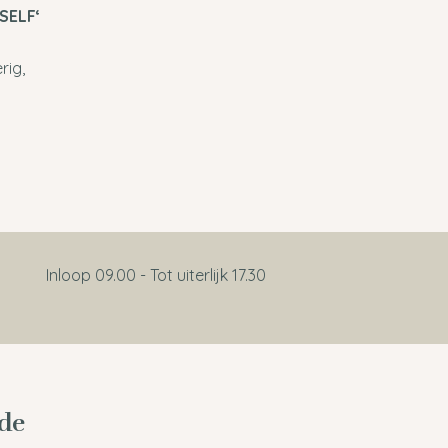
SELF‘
rig,
Inloop 09.00 - Tot uiterlijk 17.30
 de