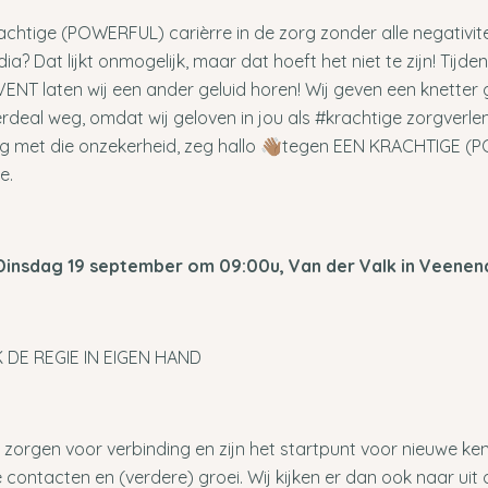
achtige (POWERFUL) carièrre in de zorg zonder alle negativitei
ia? Dat lijkt onmogelijk, maar dat hoeft het niet te zijn! Tijde
VENT laten wij een ander geluid horen! Wij geven een knetter
deal weg, omdat wij geloven in jou als #krachtige zorgverlene
eg met die onzekerheid, zeg hallo 👋🏽tegen EEN KRACHTIGE 
e.
Dinsdag 19 september om 09:00u, Van der Valk in Veenen
 DE REGIE IN EIGEN HAND
 zorgen voor verbinding en zijn het startpunt voor nieuwe ken
 contacten en (verdere) groei. Wij kijken er dan ook naar uit 